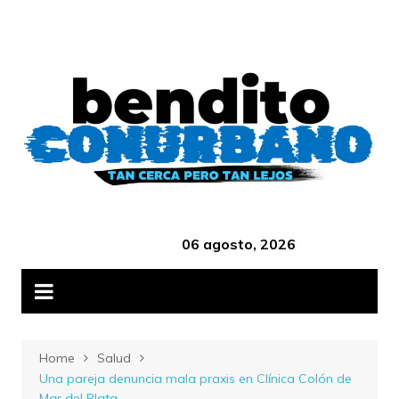
Skip
B
to
content
‎ ‎ ‎ ‎ ‎ ‎ ‎ ‎ ‎ ‎ ‎ ‎ ‎ ‎ ‎ ‎ ‎ ‎ ‎ ‎ ‎ ‎ ‎ ‎ ‎ ‎ ‎ ‎ ‎ ‎ ‎ ‎ ‎ ‎ ‎ ‎ ‎ ‎ ‎ ‎ ‎ ‎ ‎ ‎ ‎
06 agosto, 2026
Home
Salud
Una pareja denuncia mala praxis en Clínica Colón de
Mar del Plata