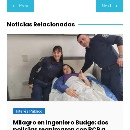
Navegación
Prev
Next
de
entradas
Noticias Relacionadas
Interés Público
Milagro en Ingeniero Budge: dos
policías reanimaron con RCP a