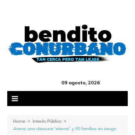
Skip
B
to
content
‎ ‎ ‎ ‎ ‎ ‎ ‎ ‎ ‎ ‎ ‎ ‎ ‎ ‎ ‎ ‎ ‎ ‎ ‎ ‎ ‎ ‎ ‎ ‎ ‎ ‎ ‎ ‎ ‎ ‎ ‎ ‎ ‎ ‎ ‎ ‎ ‎ ‎ ‎ ‎ ‎ ‎ ‎ ‎ ‎
09 agosto, 2026
Home
Interés Público
Arena, una clausura “eterna” y 30 familias en riesgo