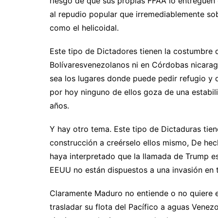
riesgo de que sus propias FFAA lo entreguen
al repudio popular que irremediablemente sob
como el helicoidal.
Este tipo de Dictadores tienen la costumbre d
Bolívaresvenezolanos ni en Córdobas nicaragü
sea los lugares donde puede pedir refugio y 
por hoy ninguno de ellos goza de una estabili
años.
Y hay otro tema. Este tipo de Dictaduras tien
construcción a creérselo ellos mismo, De hech
haya interpretado que la llamada de Trump e
EEUU no están dispuestos a una invasión en t
Claramente Maduro no entiende o no quiere 
trasladar su flota del Pacífico a aguas Vene