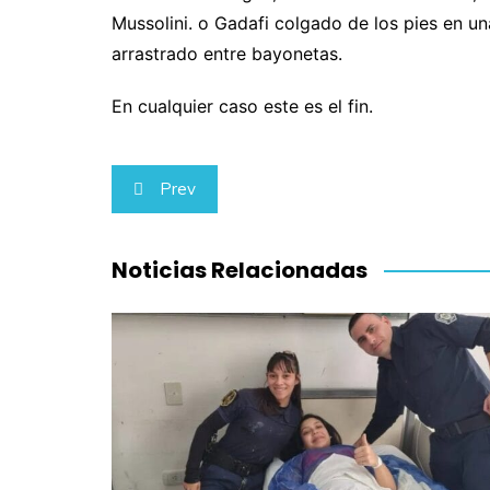
Mussolini. o Gadafi colgado de los pies en u
arrastrado entre bayonetas.
En cualquier caso este es el fin.
Navegación
Prev
de
entradas
Noticias Relacionadas