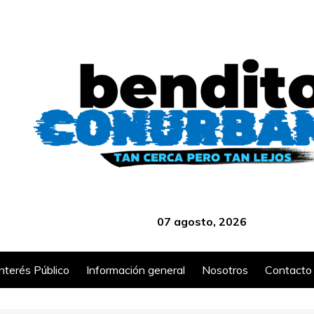
‎ ‎ ‎ ‎ ‎ ‎ ‎ ‎ ‎ ‎ ‎ ‎ ‎ ‎ ‎ ‎ ‎ ‎ ‎ ‎ ‎ ‎ ‎ ‎ ‎ ‎ ‎ ‎ ‎ ‎ ‎ ‎ ‎ ‎ ‎ ‎ ‎ ‎ ‎ ‎ ‎ ‎ ‎ ‎ ‎
07 agosto, 2026
Interés Público
Información general
Nosotros
Contacto