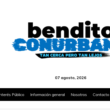
‎ ‎ ‎ ‎ ‎ ‎ ‎ ‎ ‎ ‎ ‎ ‎ ‎ ‎ ‎ ‎ ‎ ‎ ‎ ‎ ‎ ‎ ‎ ‎ ‎ ‎ ‎ ‎ ‎ ‎ ‎ ‎ ‎ ‎ ‎ ‎ ‎ ‎ ‎ ‎ ‎ ‎ ‎ ‎ ‎
07 agosto, 2026
Interés Público
Información general
Nosotros
Contacto