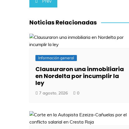
Prev
de
entradas
Noticias Relacionadas
Información general
Clausuraron una inmobiliaria
en Nordelta por incumplir la
ley
7 agosto, 2026
0