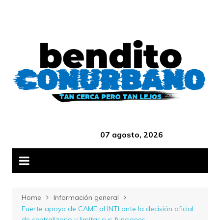
Skip
B
to
content
‎ ‎ ‎ ‎ ‎ ‎ ‎ ‎ ‎ ‎ ‎ ‎ ‎ ‎ ‎ ‎ ‎ ‎ ‎ ‎ ‎ ‎ ‎ ‎ ‎ ‎ ‎ ‎ ‎ ‎ ‎ ‎ ‎ ‎ ‎ ‎ ‎ ‎ ‎ ‎ ‎ ‎ ‎ ‎ ‎
07 agosto, 2026
Home
Información general
Fuerte apoyo de CAME al INTI ante la decisión oficial
de centralizarlo y limitar sus funciones