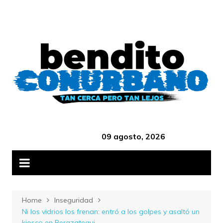
Skip
B
to
content
‎ ‎ ‎ ‎ ‎ ‎ ‎ ‎ ‎ ‎ ‎ ‎ ‎ ‎ ‎ ‎ ‎ ‎ ‎ ‎ ‎ ‎ ‎ ‎ ‎ ‎ ‎ ‎ ‎ ‎ ‎ ‎ ‎ ‎ ‎ ‎ ‎ ‎ ‎ ‎ ‎ ‎ ‎ ‎ ‎
09 agosto, 2026
Home
Inseguridad
Ni los vidrios los frenan: entró a los golpes y asaltó un
kiosco en Berazategui