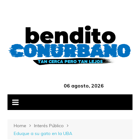
Skip
B
to
content
‎ ‎ ‎ ‎ ‎ ‎ ‎ ‎ ‎ ‎ ‎ ‎ ‎ ‎ ‎ ‎ ‎ ‎ ‎ ‎ ‎ ‎ ‎ ‎ ‎ ‎ ‎ ‎ ‎ ‎ ‎ ‎ ‎ ‎ ‎ ‎ ‎ ‎ ‎ ‎ ‎ ‎ ‎ ‎ ‎
06 agosto, 2026
Home
Interés Público
Eduque a su gato en la UBA