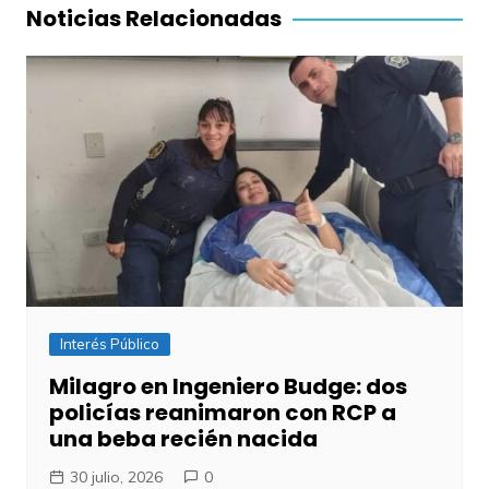
entradas
Noticias Relacionadas
Interés Público
Milagro en Ingeniero Budge: dos
policías reanimaron con RCP a
una beba recién nacida
30 julio, 2026
0