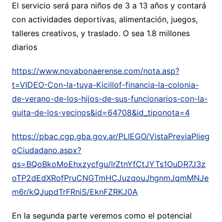
El servicio será para niños de 3 a 13 años y contará
con actividades deportivas, alimentación, juegos,
talleres creativos, y traslado. O sea 1.8 millones
diarios
https://www.novabonaerense.com/nota.asp?
t=VIDEO-Con-la-tuya-Kicillof-financia-la-colonia-
de-verano-de-los-hijos-de-sus-funcionarios-con-la-
guita-de-los-vecinos&id=64708&id_tiponota=4
https://pbac.cgp.gba.gov.ar/PLIEGO/VistaPreviaPlieg
oCiudadano.aspx?
qs=BQoBkoMoEhxzycfgu/lrZtnYfCtJYTs1OuDR7J3z
oTP2dEdXRofPruCNGTmHCJuzqouJhgnmJqmMNJe
m6r/kQJupdTrFRniS/EknFZRKJ0A
En la segunda parte veremos como el potencial