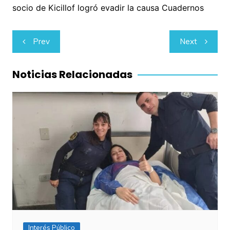
socio de Kicillof logró evadir la causa Cuadernos
Navegación
Prev
Next
de
entradas
Noticias Relacionadas
Interés Público