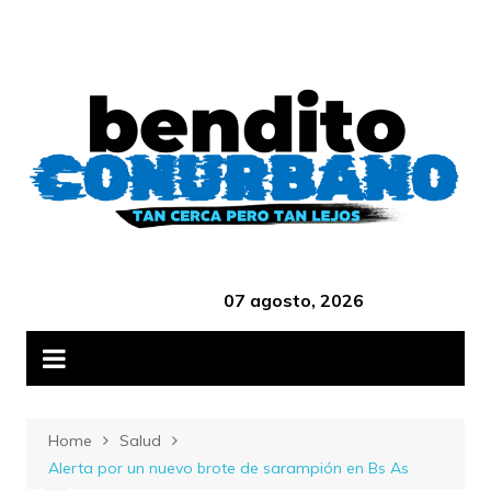
Skip
B
to
content
‎ ‎ ‎ ‎ ‎ ‎ ‎ ‎ ‎ ‎ ‎ ‎ ‎ ‎ ‎ ‎ ‎ ‎ ‎ ‎ ‎ ‎ ‎ ‎ ‎ ‎ ‎ ‎ ‎ ‎ ‎ ‎ ‎ ‎ ‎ ‎ ‎ ‎ ‎ ‎ ‎ ‎ ‎ ‎ ‎
07 agosto, 2026
Home
Salud
Alerta por un nuevo brote de sarampión en Bs As