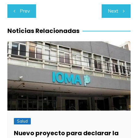
Navegación
Prev
Next
de
entradas
Noticias Relacionadas
Salud
Nuevo proyecto para declarar la