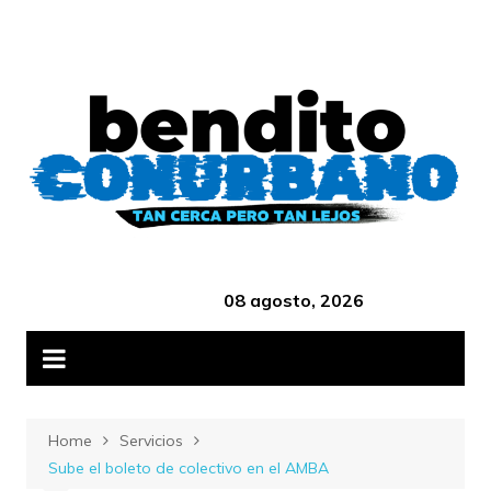
Skip
B
to
content
‎ ‎ ‎ ‎ ‎ ‎ ‎ ‎ ‎ ‎ ‎ ‎ ‎ ‎ ‎ ‎ ‎ ‎ ‎ ‎ ‎ ‎ ‎ ‎ ‎ ‎ ‎ ‎ ‎ ‎ ‎ ‎ ‎ ‎ ‎ ‎ ‎ ‎ ‎ ‎ ‎ ‎ ‎ ‎ ‎
08 agosto, 2026
Home
Servicios
Sube el boleto de colectivo en el AMBA