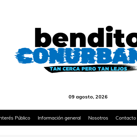
‎ ‎ ‎ ‎ ‎ ‎ ‎ ‎ ‎ ‎ ‎ ‎ ‎ ‎ ‎ ‎ ‎ ‎ ‎ ‎ ‎ ‎ ‎ ‎ ‎ ‎ ‎ ‎ ‎ ‎ ‎ ‎ ‎ ‎ ‎ ‎ ‎ ‎ ‎ ‎ ‎ ‎ ‎ ‎ ‎
09 agosto, 2026
Interés Público
Información general
Nosotros
Contacto