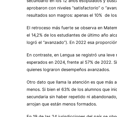
secundario en los 12 años estipulados y busc
aprobaron con niveles “satisfactorio” o “ava
resultados son magros: apenas el 10% de los
El retroceso más fuerte se observa en Matem
el 14,2% de los estudiantes de último año alc
logró el “avanzado”). En 2022 esa proporció
En contraste, en Lengua se registró una leve 
esperados en 2024, frente al 57% de 2022. S
quienes lograron desempeños avanzados.
Otro dato que llama la atención es que más 
menos. Si bien el 63% de los alumnos que inic
secundaria sin haber repetido ni abandonado,
arrojan que están menos formados.
En 19 de las 24 jurisdicciones del país se o