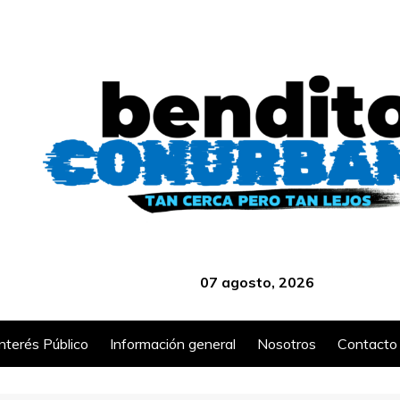
‎ ‎ ‎ ‎ ‎ ‎ ‎ ‎ ‎ ‎ ‎ ‎ ‎ ‎ ‎ ‎ ‎ ‎ ‎ ‎ ‎ ‎ ‎ ‎ ‎ ‎ ‎ ‎ ‎ ‎ ‎ ‎ ‎ ‎ ‎ ‎ ‎ ‎ ‎ ‎ ‎ ‎ ‎ ‎ ‎
07 agosto, 2026
Interés Público
Información general
Nosotros
Contacto