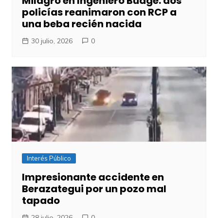
Milagro en Ingeniero Budge: dos
policías reanimaron con RCP a
una beba recién nacida
30 julio, 2026
0
Interés Público
Impresionante accidente en
Berazategui por un pozo mal
tapado
28 julio, 2026
0