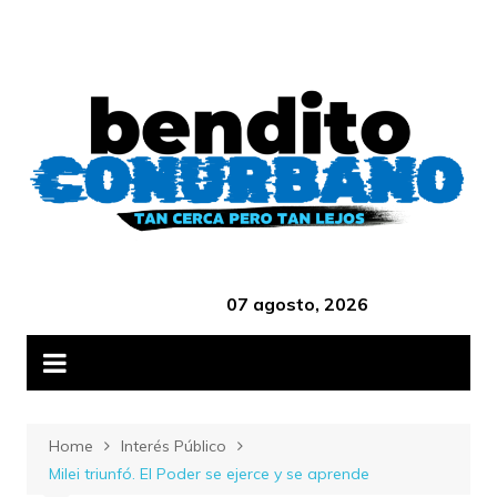
Skip
B
to
content
‎ ‎ ‎ ‎ ‎ ‎ ‎ ‎ ‎ ‎ ‎ ‎ ‎ ‎ ‎ ‎ ‎ ‎ ‎ ‎ ‎ ‎ ‎ ‎ ‎ ‎ ‎ ‎ ‎ ‎ ‎ ‎ ‎ ‎ ‎ ‎ ‎ ‎ ‎ ‎ ‎ ‎ ‎ ‎ ‎
07 agosto, 2026
Home
Interés Público
Milei triunfó. El Poder se ejerce y se aprende