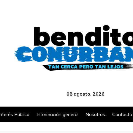
‎ ‎ ‎ ‎ ‎ ‎ ‎ ‎ ‎ ‎ ‎ ‎ ‎ ‎ ‎ ‎ ‎ ‎ ‎ ‎ ‎ ‎ ‎ ‎ ‎ ‎ ‎ ‎ ‎ ‎ ‎ ‎ ‎ ‎ ‎ ‎ ‎ ‎ ‎ ‎ ‎ ‎ ‎ ‎ ‎
08 agosto, 2026
Interés Público
Información general
Nosotros
Contacto