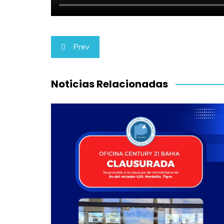
Navegación
Prev
de
entradas
Noticias Relacionadas