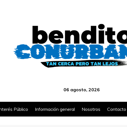
‎ ‎ ‎ ‎ ‎ ‎ ‎ ‎ ‎ ‎ ‎ ‎ ‎ ‎ ‎ ‎ ‎ ‎ ‎ ‎ ‎ ‎ ‎ ‎ ‎ ‎ ‎ ‎ ‎ ‎ ‎ ‎ ‎ ‎ ‎ ‎ ‎ ‎ ‎ ‎ ‎ ‎ ‎ ‎ ‎
06 agosto, 2026
Interés Público
Información general
Nosotros
Contacto