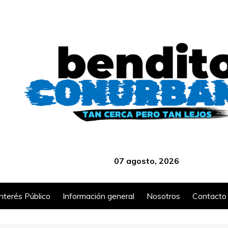
‎ ‎ ‎ ‎ ‎ ‎ ‎ ‎ ‎ ‎ ‎ ‎ ‎ ‎ ‎ ‎ ‎ ‎ ‎ ‎ ‎ ‎ ‎ ‎ ‎ ‎ ‎ ‎ ‎ ‎ ‎ ‎ ‎ ‎ ‎ ‎ ‎ ‎ ‎ ‎ ‎ ‎ ‎ ‎ ‎
07 agosto, 2026
Interés Público
Información general
Nosotros
Contacto