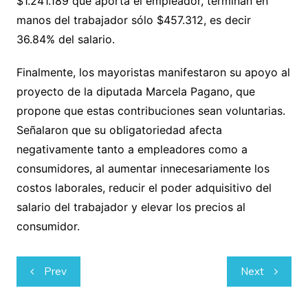
$1.241.189 que aporta el empleador, terminan en
manos del trabajador sólo $457.312, es decir
36.84% del salario.
Finalmente, los mayoristas manifestaron su apoyo al
proyecto de la diputada Marcela Pagano, que
propone que estas contribuciones sean voluntarias.
Señalaron que su obligatoriedad afecta
negativamente tanto a empleadores como a
consumidores, al aumentar innecesariamente los
costos laborales, reducir el poder adquisitivo del
salario del trabajador y elevar los precios al
consumidor.
Navegación
Prev
Next
de