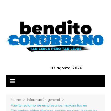
Skip
B
to
content
‎ ‎ ‎ ‎ ‎ ‎ ‎ ‎ ‎ ‎ ‎ ‎ ‎ ‎ ‎ ‎ ‎ ‎ ‎ ‎ ‎ ‎ ‎ ‎ ‎ ‎ ‎ ‎ ‎ ‎ ‎ ‎ ‎ ‎ ‎ ‎ ‎ ‎ ‎ ‎ ‎ ‎ ‎ ‎ ‎
07 agosto, 2026
Home
Información general
Fuerte reclamo de empresarios mayoristas en
Diputados: piden eliminar “costos ocultos” dentro de