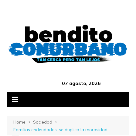
Skip
B
to
content
‎ ‎ ‎ ‎ ‎ ‎ ‎ ‎ ‎ ‎ ‎ ‎ ‎ ‎ ‎ ‎ ‎ ‎ ‎ ‎ ‎ ‎ ‎ ‎ ‎ ‎ ‎ ‎ ‎ ‎ ‎ ‎ ‎ ‎ ‎ ‎ ‎ ‎ ‎ ‎ ‎ ‎ ‎ ‎ ‎
07 agosto, 2026
Home
Sociedad
Familias endeudadas: se duplicó la morosidad