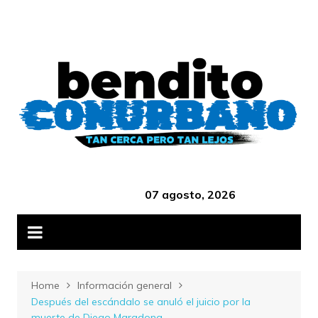
Skip
B
to
content
‎ ‎ ‎ ‎ ‎ ‎ ‎ ‎ ‎ ‎ ‎ ‎ ‎ ‎ ‎ ‎ ‎ ‎ ‎ ‎ ‎ ‎ ‎ ‎ ‎ ‎ ‎ ‎ ‎ ‎ ‎ ‎ ‎ ‎ ‎ ‎ ‎ ‎ ‎ ‎ ‎ ‎ ‎ ‎ ‎
07 agosto, 2026
Home
Información general
Después del escándalo se anuló el juicio por la
muerte de Diego Maradona