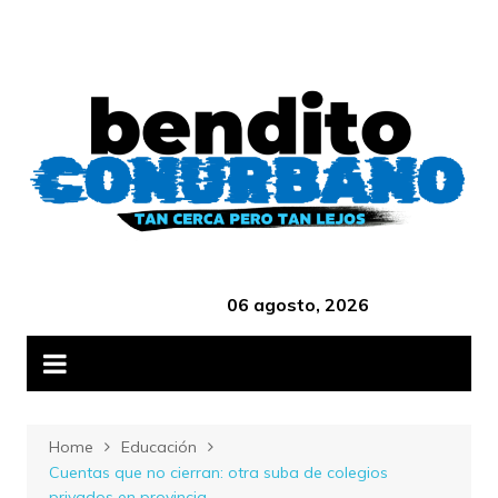
Skip
B
to
content
‎ ‎ ‎ ‎ ‎ ‎ ‎ ‎ ‎ ‎ ‎ ‎ ‎ ‎ ‎ ‎ ‎ ‎ ‎ ‎ ‎ ‎ ‎ ‎ ‎ ‎ ‎ ‎ ‎ ‎ ‎ ‎ ‎ ‎ ‎ ‎ ‎ ‎ ‎ ‎ ‎ ‎ ‎ ‎ ‎
06 agosto, 2026
Home
Educación
Cuentas que no cierran: otra suba de colegios
privados en provincia