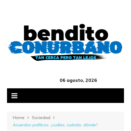
Skip
B
to
content
‎ ‎ ‎ ‎ ‎ ‎ ‎ ‎ ‎ ‎ ‎ ‎ ‎ ‎ ‎ ‎ ‎ ‎ ‎ ‎ ‎ ‎ ‎ ‎ ‎ ‎ ‎ ‎ ‎ ‎ ‎ ‎ ‎ ‎ ‎ ‎ ‎ ‎ ‎ ‎ ‎ ‎ ‎ ‎ ‎
06 agosto, 2026
Home
Sociedad
Acuerdos políticos: ¿cuáles, cuándo, dónde?