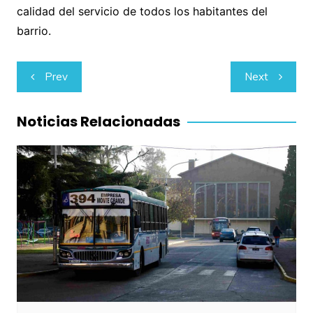
calidad del servicio de todos los habitantes del
barrio.
Navegación
Prev
Next
de
entradas
Noticias Relacionadas