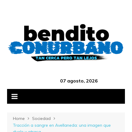
Skip
B
to
content
‎ ‎ ‎ ‎ ‎ ‎ ‎ ‎ ‎ ‎ ‎ ‎ ‎ ‎ ‎ ‎ ‎ ‎ ‎ ‎ ‎ ‎ ‎ ‎ ‎ ‎ ‎ ‎ ‎ ‎ ‎ ‎ ‎ ‎ ‎ ‎ ‎ ‎ ‎ ‎ ‎ ‎ ‎ ‎ ‎
07 agosto, 2026
Home
Sociedad
Tracción a sangre en Avellaneda: una imagen que
duele y atrasa