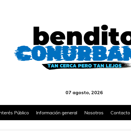
‎ ‎ ‎ ‎ ‎ ‎ ‎ ‎ ‎ ‎ ‎ ‎ ‎ ‎ ‎ ‎ ‎ ‎ ‎ ‎ ‎ ‎ ‎ ‎ ‎ ‎ ‎ ‎ ‎ ‎ ‎ ‎ ‎ ‎ ‎ ‎ ‎ ‎ ‎ ‎ ‎ ‎ ‎ ‎ ‎
07 agosto, 2026
Interés Público
Información general
Nosotros
Contacto