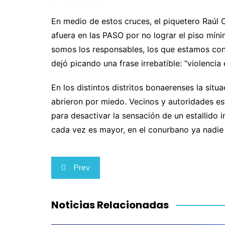
En medio de estos cruces, el piquetero Raúl 
afuera en las PASO por no lograr el piso mín
somos los responsables, los que estamos con
dejó picando una frase irrebatible: “violenci
En los distintos distritos bonaerenses la si
abrieron por miedo. Vecinos y autoridades es
para desactivar la sensación de un estallido 
cada vez es mayor, en el conurbano ya nadie
Navegación
Prev
de
entradas
Noticias Relacionadas