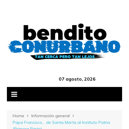
Skip
B
to
content
‎ ‎ ‎ ‎ ‎ ‎ ‎ ‎ ‎ ‎ ‎ ‎ ‎ ‎ ‎ ‎ ‎ ‎ ‎ ‎ ‎ ‎ ‎ ‎ ‎ ‎ ‎ ‎ ‎ ‎ ‎ ‎ ‎ ‎ ‎ ‎ ‎ ‎ ‎ ‎ ‎ ‎ ‎ ‎ ‎
07 agosto, 2026
Home
Información general
Papa Francisco… de Santa Marta al Instituto Patria
(Primera Parte)