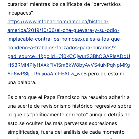
curarlos” mientras los calificaba de “pervertidos
incapaces”
https://www.infobae.com/america/historia-
america/2019/10/06/el-che-guevara-y-su-odio-
implacable-contra-los-homosexuales-a-los-que-
condeno-a-trabajos-forzados-para-curarlos/?
gad_source=1&gclid=Cj0KCQjwurS3BhCGARIsADdU
H53RMf4PIyHXXkFIVlSm6kW8byAvVS4uNPqNpMKg
6d6wPSIjTT9ujioaAml-EALw_wcB
pero de esto ni
una palabra.
Es claro que el Papa Francisco ha resuelto adherir a
una suerte de revisionismo histórico regresivo sobre
lo que es “políticamente correcto” aunque detrás de
esto se oculten las más perversas expresiones
simplificadas, fuera del análisis de cada momento