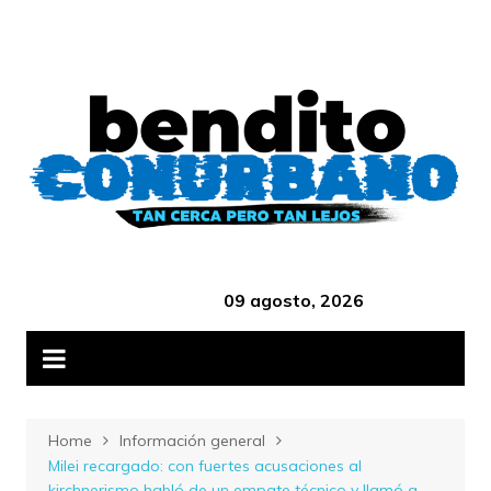
Skip
B
to
content
‎ ‎ ‎ ‎ ‎ ‎ ‎ ‎ ‎ ‎ ‎ ‎ ‎ ‎ ‎ ‎ ‎ ‎ ‎ ‎ ‎ ‎ ‎ ‎ ‎ ‎ ‎ ‎ ‎ ‎ ‎ ‎ ‎ ‎ ‎ ‎ ‎ ‎ ‎ ‎ ‎ ‎ ‎ ‎ ‎
09 agosto, 2026
Home
Información general
Milei recargado: con fuertes acusaciones al
kirchnerismo habló de un empate técnico y llamó a