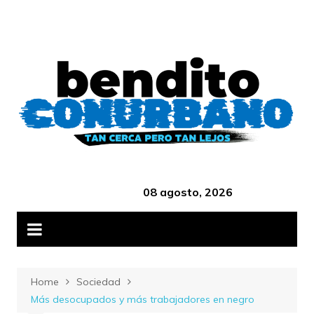
Skip
B
to
content
‎ ‎ ‎ ‎ ‎ ‎ ‎ ‎ ‎ ‎ ‎ ‎ ‎ ‎ ‎ ‎ ‎ ‎ ‎ ‎ ‎ ‎ ‎ ‎ ‎ ‎ ‎ ‎ ‎ ‎ ‎ ‎ ‎ ‎ ‎ ‎ ‎ ‎ ‎ ‎ ‎ ‎ ‎ ‎ ‎
08 agosto, 2026
Home
Sociedad
Más desocupados y más trabajadores en negro