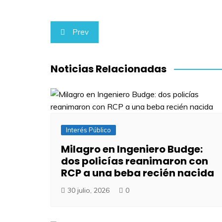
Navegación
Prev
de
entradas
Noticias Relacionadas
Interés Público
Milagro en Ingeniero Budge:
dos policías reanimaron con
RCP a una beba recién nacida
30 julio, 2026
0