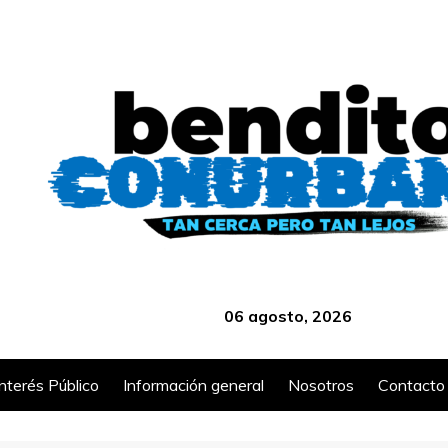
‎ ‎ ‎ ‎ ‎ ‎ ‎ ‎ ‎ ‎ ‎ ‎ ‎ ‎ ‎ ‎ ‎ ‎ ‎ ‎ ‎ ‎ ‎ ‎ ‎ ‎ ‎ ‎ ‎ ‎ ‎ ‎ ‎ ‎ ‎ ‎ ‎ ‎ ‎ ‎ ‎ ‎ ‎ ‎ ‎
06 agosto, 2026
Interés Público
Información general
Nosotros
Contacto