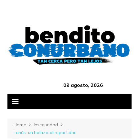
Skip
B
to
content
‎ ‎ ‎ ‎ ‎ ‎ ‎ ‎ ‎ ‎ ‎ ‎ ‎ ‎ ‎ ‎ ‎ ‎ ‎ ‎ ‎ ‎ ‎ ‎ ‎ ‎ ‎ ‎ ‎ ‎ ‎ ‎ ‎ ‎ ‎ ‎ ‎ ‎ ‎ ‎ ‎ ‎ ‎ ‎ ‎
09 agosto, 2026
Home
Inseguridad
Lanús: un balazo al repartidor