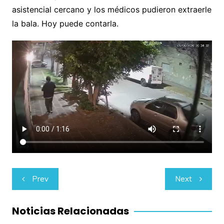
asistencial cercano y los médicos pudieron extraerle
la bala. Hoy puede contarla.
Navegación
Prev
Next
de
entradas
Noticias Relacionadas