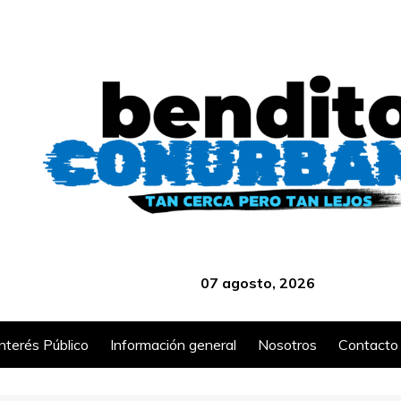
‎ ‎ ‎ ‎ ‎ ‎ ‎ ‎ ‎ ‎ ‎ ‎ ‎ ‎ ‎ ‎ ‎ ‎ ‎ ‎ ‎ ‎ ‎ ‎ ‎ ‎ ‎ ‎ ‎ ‎ ‎ ‎ ‎ ‎ ‎ ‎ ‎ ‎ ‎ ‎ ‎ ‎ ‎ ‎ ‎
07 agosto, 2026
Interés Público
Información general
Nosotros
Contacto