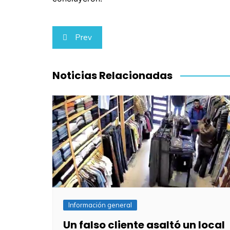
Navegación
Prev
de
entradas
Noticias Relacionadas
Información general
Un falso cliente asaltó un local