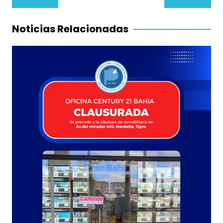
de
entradas
Noticias Relacionadas