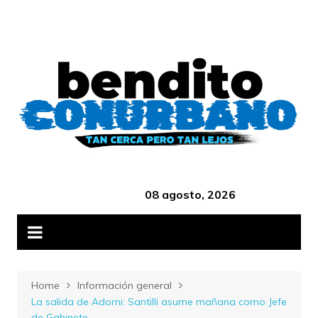
Skip
B
to
content
‎ ‎ ‎ ‎ ‎ ‎ ‎ ‎ ‎ ‎ ‎ ‎ ‎ ‎ ‎ ‎ ‎ ‎ ‎ ‎ ‎ ‎ ‎ ‎ ‎ ‎ ‎ ‎ ‎ ‎ ‎ ‎ ‎ ‎ ‎ ‎ ‎ ‎ ‎ ‎ ‎ ‎ ‎ ‎ ‎
08 agosto, 2026
Home
Información general
La salida de Adorni: Santilli asume mañana como Jefe
de Gabinete