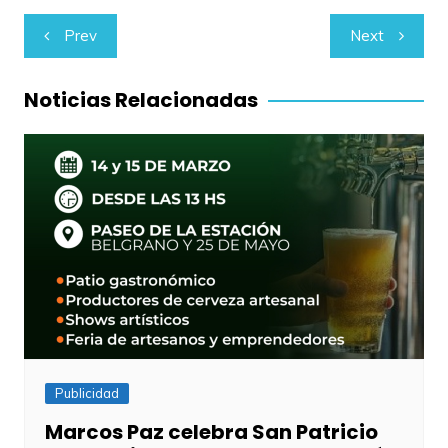
Navegación
Prev
Next
de
entradas
Noticias Relacionadas
Publicidad
Marcos Paz celebra San Patricio