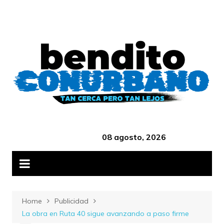
Skip
B
to
content
‎ ‎ ‎ ‎ ‎ ‎ ‎ ‎ ‎ ‎ ‎ ‎ ‎ ‎ ‎ ‎ ‎ ‎ ‎ ‎ ‎ ‎ ‎ ‎ ‎ ‎ ‎ ‎ ‎ ‎ ‎ ‎ ‎ ‎ ‎ ‎ ‎ ‎ ‎ ‎ ‎ ‎ ‎ ‎ ‎
08 agosto, 2026
Home
Publicidad
La obra en Ruta 40 sigue avanzando a paso firme