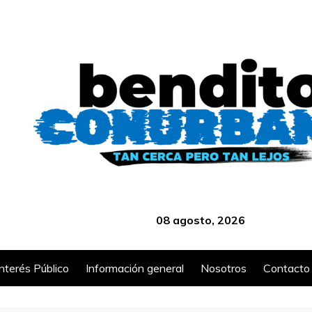
‎ ‎ ‎ ‎ ‎ ‎ ‎ ‎ ‎ ‎ ‎ ‎ ‎ ‎ ‎ ‎ ‎ ‎ ‎ ‎ ‎ ‎ ‎ ‎ ‎ ‎ ‎ ‎ ‎ ‎ ‎ ‎ ‎ ‎ ‎ ‎ ‎ ‎ ‎ ‎ ‎ ‎ ‎ ‎ ‎
08 agosto, 2026
Interés Público
Información general
Nosotros
Contacto