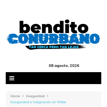
Skip
B
to
content
‎ ‎ ‎ ‎ ‎ ‎ ‎ ‎ ‎ ‎ ‎ ‎ ‎ ‎ ‎ ‎ ‎ ‎ ‎ ‎ ‎ ‎ ‎ ‎ ‎ ‎ ‎ ‎ ‎ ‎ ‎ ‎ ‎ ‎ ‎ ‎ ‎ ‎ ‎ ‎ ‎ ‎ ‎ ‎ ‎
08 agosto, 2026
Home
Inseguridad
Inseguridad e indignación en Wilde