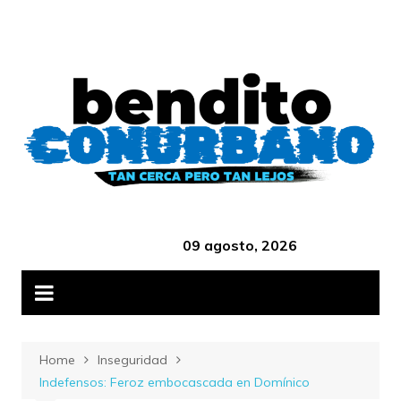
Skip
B
to
content
‎ ‎ ‎ ‎ ‎ ‎ ‎ ‎ ‎ ‎ ‎ ‎ ‎ ‎ ‎ ‎ ‎ ‎ ‎ ‎ ‎ ‎ ‎ ‎ ‎ ‎ ‎ ‎ ‎ ‎ ‎ ‎ ‎ ‎ ‎ ‎ ‎ ‎ ‎ ‎ ‎ ‎ ‎ ‎ ‎
09 agosto, 2026
Home
Inseguridad
Indefensos: Feroz embocascada en Domínico