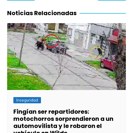
de
entradas
Noticias Relacionadas
Inseguridad
Fingían ser repartidores:
motochorros sorprendieron a un
automovilista y le robaron el
vehículo en Wilde