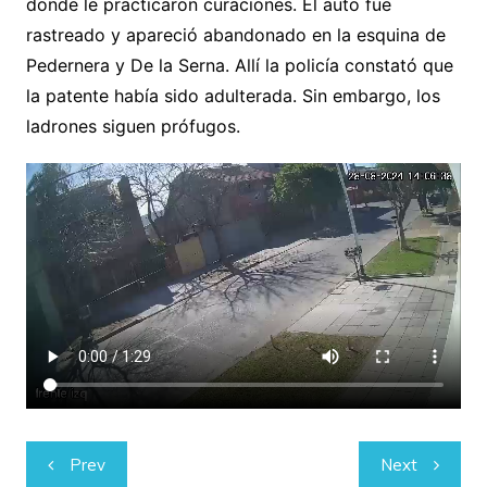
donde le practicaron curaciones. El auto fue
rastreado y apareció abandonado en la esquina de
Pedernera y De la Serna. Allí la policía constató que
la patente había sido adulterada. Sin embargo, los
ladrones siguen prófugos.
Navegación
Prev
Next