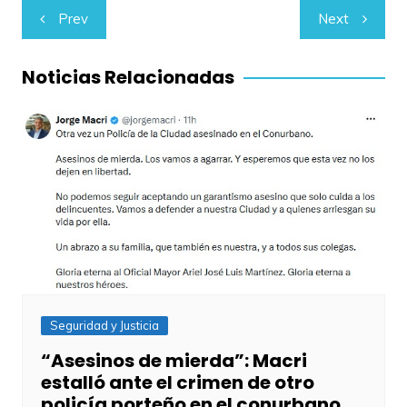
Navegación
Prev
Next
de
entradas
Noticias Relacionadas
Seguridad y Justicia
“Asesinos de mierda”: Macri
estalló ante el crimen de otro
policía porteño en el conurbano