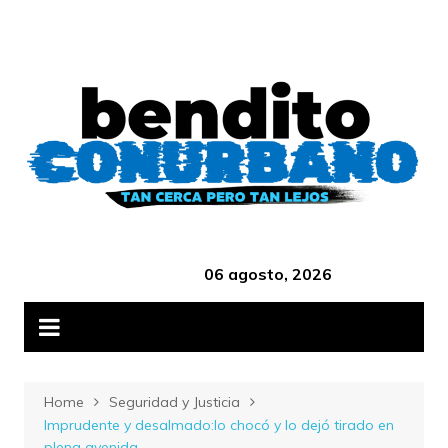
Skip
B
to
content
‎ ‎ ‎ ‎ ‎ ‎ ‎ ‎ ‎ ‎ ‎ ‎ ‎ ‎ ‎ ‎ ‎ ‎ ‎ ‎ ‎ ‎ ‎ ‎ ‎ ‎ ‎ ‎ ‎ ‎ ‎ ‎ ‎ ‎ ‎ ‎ ‎ ‎ ‎ ‎ ‎ ‎ ‎ ‎ ‎
06 agosto, 2026
Home
Seguridad y Justicia
Imprudente y desalmado:lo chocó y lo dejó tirado en
plena avenida