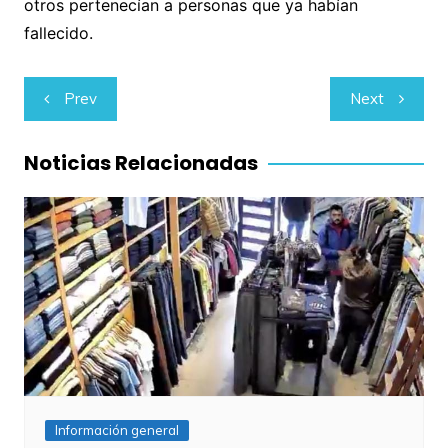
otros pertenecían a personas que ya habían
fallecido.
Navegación
Prev
Next
de
entradas
Noticias Relacionadas
Información general