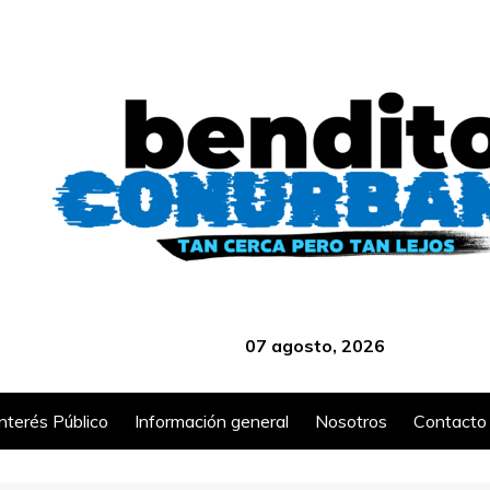
‎ ‎ ‎ ‎ ‎ ‎ ‎ ‎ ‎ ‎ ‎ ‎ ‎ ‎ ‎ ‎ ‎ ‎ ‎ ‎ ‎ ‎ ‎ ‎ ‎ ‎ ‎ ‎ ‎ ‎ ‎ ‎ ‎ ‎ ‎ ‎ ‎ ‎ ‎ ‎ ‎ ‎ ‎ ‎ ‎
07 agosto, 2026
Interés Público
Información general
Nosotros
Contacto