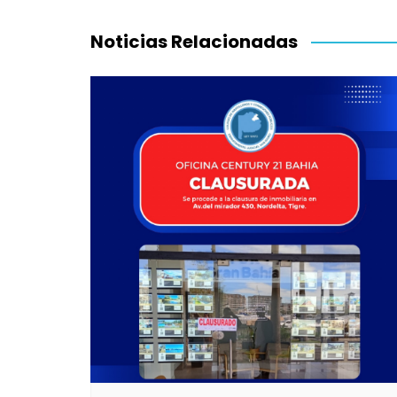
de
entradas
Noticias Relacionadas