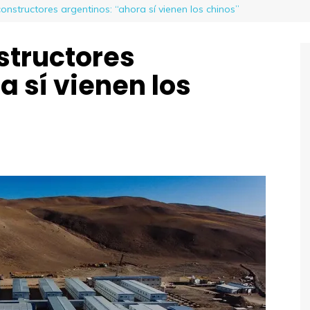
onstructores argentinos: “ahora sí vienen los chinos”
structores
a sí vienen los