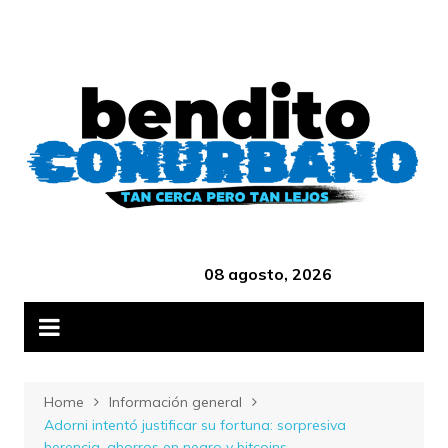
Skip
B
to
content
‎ ‎ ‎ ‎ ‎ ‎ ‎ ‎ ‎ ‎ ‎ ‎ ‎ ‎ ‎ ‎ ‎ ‎ ‎ ‎ ‎ ‎ ‎ ‎ ‎ ‎ ‎ ‎ ‎ ‎ ‎ ‎ ‎ ‎ ‎ ‎ ‎ ‎ ‎ ‎ ‎ ‎ ‎ ‎ ‎
08 agosto, 2026
Home
Información general
Adorni intentó justificar su fortuna: sorpresiva
herencia, ahorros en negro y bitcoins